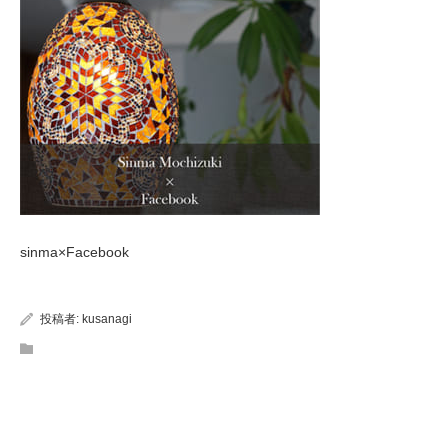
sinma×Facebook
投稿者:
kusanagi