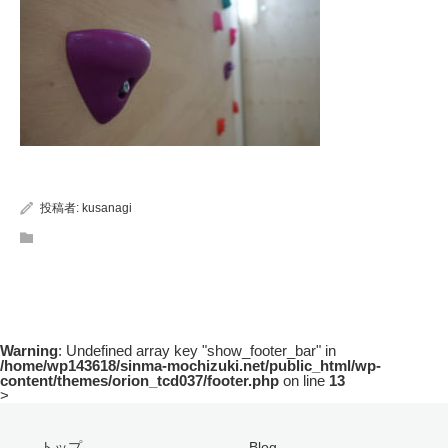
投稿者:
kusanagi
Warning
: Undefined array key "show_footer_bar" in
/home/wp143618/sinma-mochizuki.net/public_html/wp-
content/themes/orion_tcd037/footer.php
on line
13
>
トップ
Blog