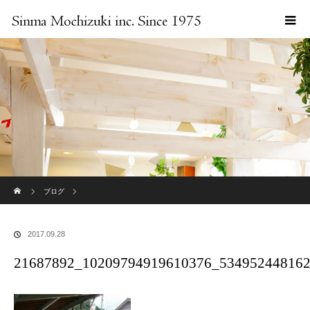
ホーム
ブログ
21687892_10209794919610376_534952448162229051_n
2017.09.28
21687892_10209794919610376_53495244816