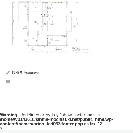
投稿者:
kusanagi
Warning
: Undefined array key "show_footer_bar" in
/home/wp143618/sinma-mochizuki.net/public_html/wp-
content/themes/orion_tcd037/footer.php
on line
13
>